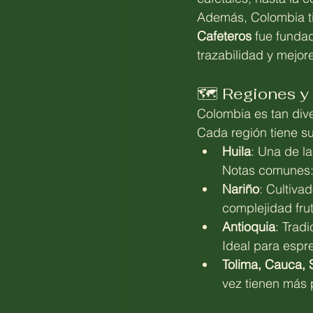
Además, Colombia tie
Cafeteros
 fue funda
trazabilidad y mejor
🗺️ Regiones y 
Colombia es tan div
Cada región tiene s
Huila
: Una de l
Notas comunes: 
Nariño
: Cultiva
complejidad fru
Antioquia
: Trad
Ideal para espr
Tolima, Cauca, 
vez tienen más 