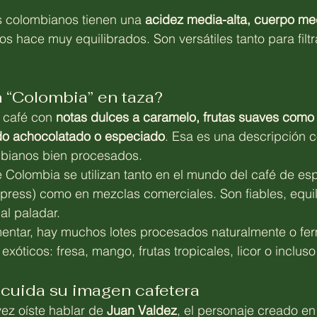
s colombianos tienen una 
acidez media-alta, cuerpo me
los hace muy equilibrados. Son versátiles tanto para fil
 “Colombia” en taza?
 café con 
notas dulces a caramelo, frutas suaves como l
do achocolatado o especiado
. Esa es una descripción 
bianos bien procesados.
e Colombia se utilizan tanto en el mundo del café de esp
ress) como en mezclas comerciales. Son fiables, equil
al paladar.
imentar, hay muchos lotes procesados naturalmente o f
exóticos: fresa, mango, frutas tropicales, licor o incluso
 cuida su imagen cafetera
ez oíste hablar de 
Juan Valdez
, el personaje creado en