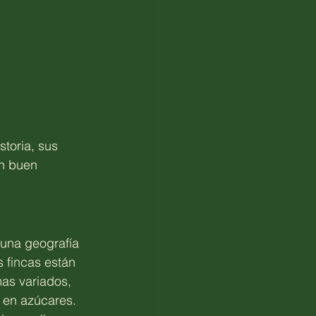
toria, sus 
n buen 
 una geografía 
s fincas están 
mas variados, 
a en azúcares.