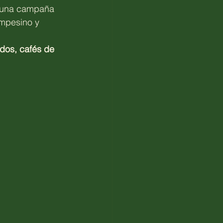
o una campaña 
ampesino y 
ados, cafés de 