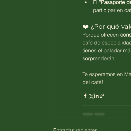
El 
“Pasaporte de
participar en c
❤️ ¿Por qué va
Porque ofrecen 
cons
café de especialidad
tienes el paladar má
sorprenderán.
Te esperamos en Mag
del café! 
Entradas recientes