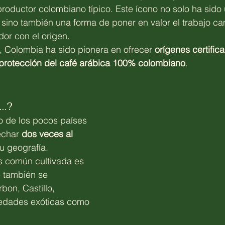
productor colombiano típico. Este ícono no solo ha sid
 sino también una forma de poner en valor el trabajo c
or con el origen.
, Colombia ha sido pionera en ofrecer 
orígenes certific
y protección del café arábica 100% colombiano
.
e…?
 de los pocos países 
char 
dos veces al 
su geografía.
 común cultivada es 
 también se 
bon, Castillo, 
iedades exóticas como 