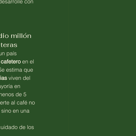
esarrolle con 
io millón 
eteras
un país 
 
cafetero
 en el 
Se estima que 
ias
 viven del 
ayoría en 
menos de 5 
erte al café no 
 sino en una 
cuidado de los 