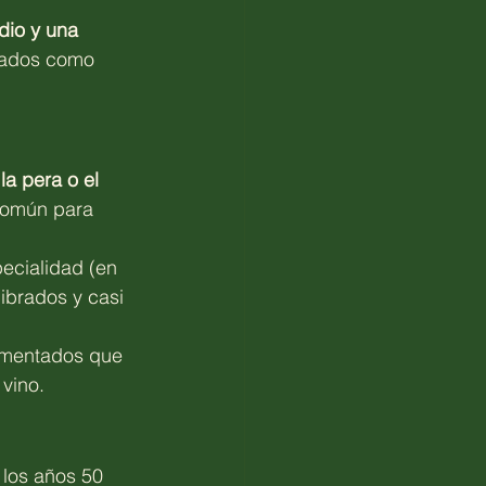
dio y una 
trados como 
a pera o el 
común para 
ecialidad (en 
ibrados y casi 
ermentados que 
 vino.
 los años 50 