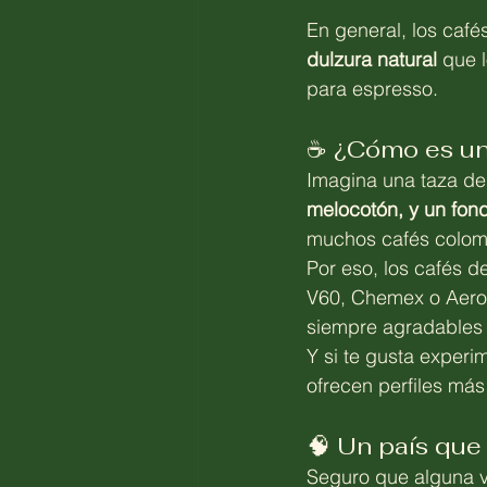
En general, los café
dulzura natural
 que 
para espresso.
☕ ¿Cómo es un
Imagina una taza de
melocotón, y un fon
muchos cafés colom
Por eso, los cafés d
V60, Chemex o Aerop
siempre agradables 
Y si te gusta exper
ofrecen perfiles más 
🧠 Un país que
Seguro que alguna v