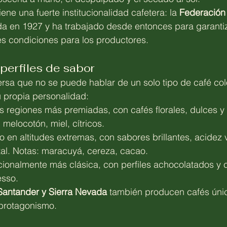
ne una fuerte institucionalidad cafetera: la 
Federación
da en 1927 y ha trabajado desde entonces para garantiz
es condiciones para los productores.
perfiles de sabor
ersa que no se puede hablar de un solo tipo de café co
u propia personalidad:
as regiones más premiadas, con cafés florales, dulces y
melocotón, miel, cítricos.
do en altitudes extremas, con sabores brillantes, acidez v
tal. Notas: maracuyá, cereza, cacao.
icionalmente más clásica, con perfiles achocolatados y 
esso.
Santander y Sierra Nevada
 también producen cafés úni
protagonismo.