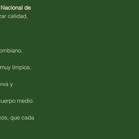
 Nacional de 
ar calidad, 
lombiano. 
 muy limpios. 
iva y 
cuerpo medio. 
cos, que cada 