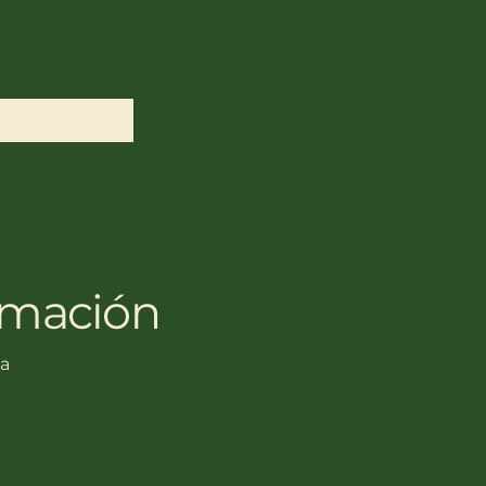
rmación
ña