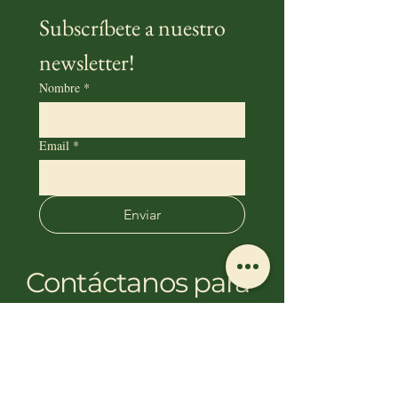
Subscríbete a nuestro 
newsletter!
Nombre
*
Email
*
Enviar
Contáctanos para
más información
C/Agustina de Aragón 44, Valdemoro, Madrid, España
info@magistralespecialty.com
910805405